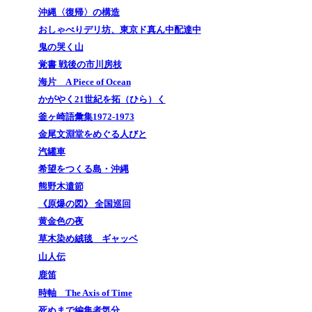
沖縄〈復帰〉の構造
おしゃべりデリ坊、東京ド真ん中配達中
鬼の哭く山
覚書 戦後の市川房枝
海片 A Piece of Ocean
かがやく21世紀を拓（ひら）く
釜ヶ崎語彙集1972-1973
金尾文淵堂をめぐる人びと
汽罐車
希望をつくる島・沖縄
熊野木遣節
《原爆の図》 全国巡回
黄金色の夜
草木染め絨毯 ギャッベ
山人伝
鹿笛
時軸 The Axis of Time
死ぬまで編集者気分