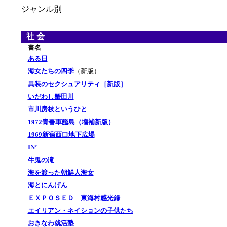
ジャンル別
社 会
あ
書名
ある日
海女たちの四季
（新版）
異装のセクシュアリティ［新版］
いだわし蟹田川
市川房枝というひと
1972青春軍艦島（増補新版）
1969新宿西口地下広場
IN’
牛鬼の滝
海を渡った朝鮮人海女
海とにんげん
ＥＸＰＯＳＥＤ―東海村感光録
エイリアン・ネイションの子供たち
おきなわ就活塾