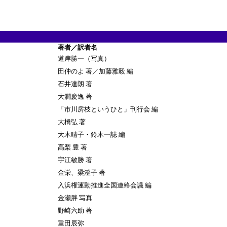
あ
著者／訳者名
道岸勝一（写真）
田仲のよ 著／加藤雅毅 編
石井達朗 著
大澗慶逸 著
「市川房枝というひと」刊行会 編
大橋弘 著
大木晴子・鈴木一誌
編
高梨 豊 著
宇江敏勝 著
金栄、梁澄子 著
入浜権運動推進全国連絡会議 編
金瀬胖 写真
野崎六助 著
重田辰弥