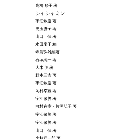
高橋 順子 著
シャシャミン
宇江敏勝 著
児玉勝子 著
山口 保 著
水田宗子
編
寺島珠雄編著
石塚純一
著
大木 茂 著
野本三吉 著
宇江敏勝 著
岡村幸宣 著
宇江敏勝 著
向村春樹・片岡弘子 著
宇江敏勝 著
宇江敏勝 著
山口 保 著
小林祥一郎 著