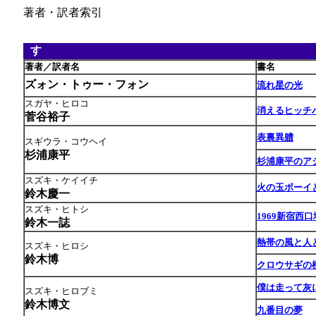
著者・訳者索引
す
あ
著者／訳者名
書名
ズォン・トゥー・フォン
流れ星の光
スガヤ・ヒロコ
消えるヒッチ
菅谷裕子
表裏異軆
スギウラ・コウヘイ
杉浦康平
杉浦康平のア
スズキ・ケイイチ
火の玉ボーイ
鈴木慶一
スズキ・ヒトシ
1969新宿西
鈴木一誌
熱帯の風と人
スズキ・ヒロシ
鈴木博
クロウサギの
僕は走って灰
スズキ・ヒロブミ
鈴木博文
九番目の夢