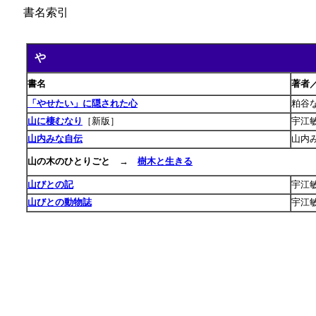
書名索引
や
あ
書名
著者
「やせたい」に隠された心
粕谷
山に棲むなり
［新版］
宇江敏
山内みな自伝
山内み
山の木のひとりごと
→
樹木と生きる
山びとの記
宇江敏
山びとの動物誌
宇江敏