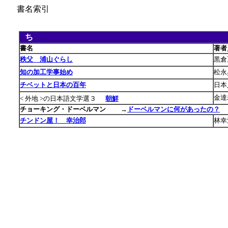
書名索引
ち
あ
書名
著者
秩父 浦山ぐらし
黒倉
知の加工学事始め
松永
チベットと日本の百年
日本
金達
< 外地 >の日本語文学選３
朝鮮
チョーキング・ドーベルマン
→
ドーベルマンに何があったの？
チンドン屋！ 幸治郎
林幸