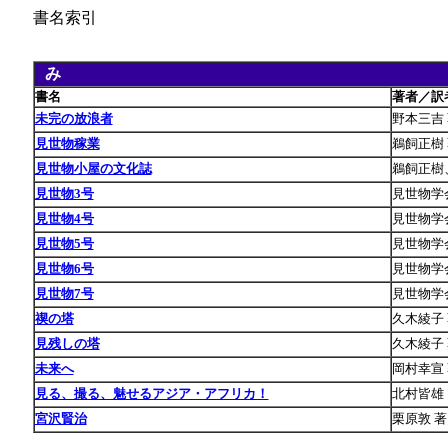
書名索引
み
あ
書名
著者／訳
未完の放浪者
野本三吉
見世物稼業
鵜飼正樹
見世物小屋の文化誌
鵜飼正樹
見世物3号
見世物学
見世物4号
見世物学
見世物5号
見世物学
見世物6号
見世物学
見世物7号
見世物学
禊の塔
久木綾子
見残しの塔
久木綾子
未来へ
岡村幸宣
見る、撮る、魅せるアジア・アフリカ！
北村皆雄
宮沢賢治
栗原敦 著