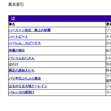
書名索引
は
あ
書名
著
ハーストン自伝 路上の砂塵
ゾ
ハートビート
キ
ハーレム・スピークス
辻
俳優の領分
如
パシコムおじさん
G
はたけ
羽
裸足の原始人たち
野
フ
パリ半日ぶらぶら散歩
藤
はるかなる大地クーレイン
ジ
パルンガの夜明け
ラ