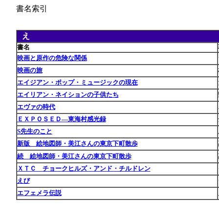
書名索引
え
あ
書名
映画と原作の危険な関係
映画の旅
エイジアン・ポップ・ミュージックの現在
エイリアン・ネイションの子供たち
エヴァの時代
ＥＸＰＯＳＥＤ―東海村感光録
S先生のこと
新版 絵地図師・美江さんの東京下町散歩
続 絵地図師・美江さんの東京下町散歩
ＸＴＣ チョークヒルズ・アンド・チルドレン
えび
エフェメラ伝説