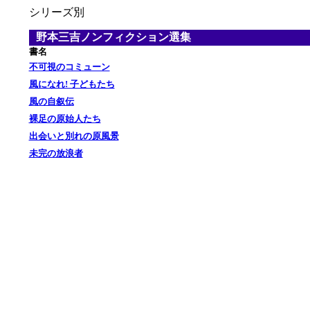
シリーズ別
野本三吉ノンフィクション選集
あ
書名
不可視のコミューン
風になれ! 子どもたち
風の自叙伝
裸足の原始人たち
出会いと別れの原風景
未完の放浪者