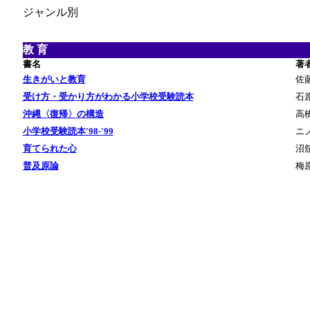
ジャンル別
教 育
書名
著
生きがいと教育
佐
受け方・受かり方がわかる小学校受験読本
石
沖縄〈復帰〉の構造
高橋
小学校受験読本'98-'99
ニ
育てられた心
沼
普及原論
梅原